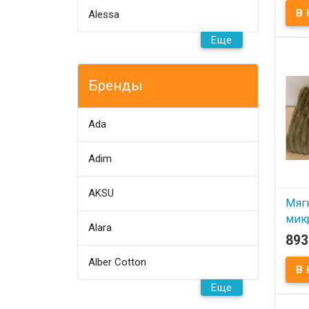
Alessa
В
Еще
Мягки
микр
200x2
200х2
микр
Бренды
сумк
Kolo
Ada
Adim
AKSU
Мяг
мик
Alara
200x
893
оли
Alber Cotton
В
Еще
Мягки