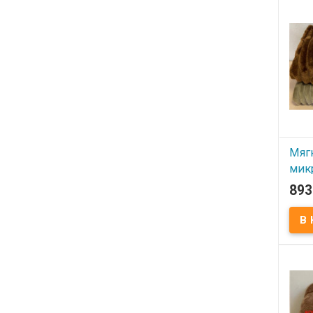
микр
Поло
Разме
микр
сумк
Kolo
Мяг
мик
200x
893
пол
В
Мягки
микр
Поло
Разме
микр
сумк
Kolo