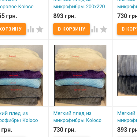
юровое Koloco
микрофибры 200x220
микрофи
210 см модель 1
см крупная полоска -
200x230
55 грн.
893 грн.
730 грн
пудра
темно -
 наличии




В наличии
В нал
ровое покрывало
o 160x210 см Размер:
Мягкий плед из
Мягкий пл
10 см. Ткань: велюр,
микрофибры Полоска
микрофиб
полиэстер Упаковка:
200x220 см Размер: 200х220
200x230 с
сумка на молнии
см Состав: микрофибра
200х230 с
зводитель: Koloco
Упаковка: сумка ПВХ.
микрофибр
й)
Производитель: Home
сумка ПВХ
Textile, Китай
Koloco
кий плед из
Мягкий плед из
Мягкий 
рофибры Koloco
микрофибры Koloco
микрофи
230 см Точка
200x230 см Точка
200x220
 грн.
730 грн.
893 грн
летовый
бежевый
полоска