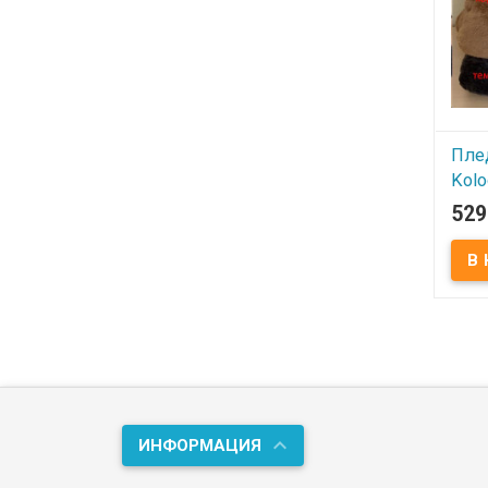
Пле
Kol
тем
529
160
В
Разме
микр
поли
Koloc
ПВХ 
имее
ткань
мягка
но пр
хоро
ИНФОРМАЦИЯ
устой
износ
вызы