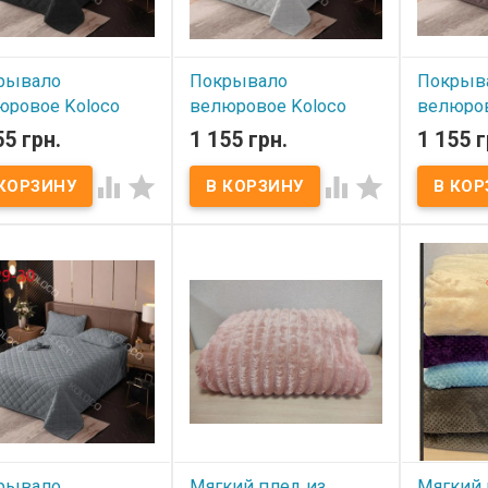
рывало
Покрывало
Покрыв
юровое Koloco
велюровое Koloco
велюров
210 см модель 5
160x210 см модель 4
160x210
55 грн.
1 155 грн.
1 155 г
 наличии
В наличии
В нал




ровое покрывало
Велюровое покрывало
Велюрово
o 160x210 см Размер:
Koloco 160x210 см Размер:
Koloco 16
10 см. Ткань: велюр,
160х210 см. Ткань: велюр,
160х210 см
полиэстер Упаковка:
100% полиэстер Упаковка:
100% поли
сумка на молнии
ПВХ сумка на молнии
ПВХ сумка
зводитель: Koloco
Производитель: Koloco
Производи
й)
(Китай)
(Китай)
рывало
Мягкий плед из
Мягкий 