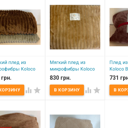
офибры Koloco
микрофибры Koloco
микрофиб
ска 200x220 см
Полоска 200x220 см
Полоска 2
р: 200х220 см Состав:
Размер: 200х220 см Состав:
Размер: 2
офибра Упаковка:
микрофибра Упаковка:
микрофибр
а ПВХ. Производитель:
сумка ПВХ. Производитель:
сумка ПВХ
co
Koloco
Koloco
кий плед из
Мягкий плед из
Плед и
рофибры Koloco
микрофибры Koloco
Koloco 
220 см крупная
200x220 см полоска -
коричне
 грн.
830 грн.
731 грн
оска - коричневый
горчичный
см




 наличии
В наличии
В нал
й плед из
Мягкий плед из
Размер: 2
офибры Koloco
микрофибры Koloco
микрофиб
ска 200x220 см
Полоска 200x220 см
полиэстер
р: 200х220 см Состав:
Размер: 200х220 см Состав:
Koloco (Ки
офибра Упаковка:
микрофибра Упаковка:
ПВХ сумка
а ПВХ. Производитель:
сумка ПВХ. Производитель:
имеет фак
co
Koloco
ткань при