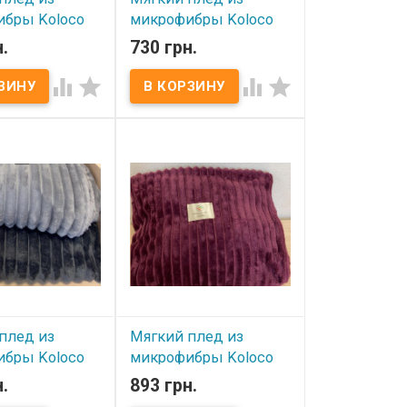
бры Koloco
микрофибры Koloco
 см Точка
200x230 см Точка
.
730 грн.
 серый
мятный




ичии
В наличии
ед из
Мягкий плед из
ры Koloco
микрофибры Koloco
м Точка Размер:
200x230 см Точка Размер:
м Состав:
200х230 см Состав:
а Упаковка:
микрофибра Упаковка:
. Производитель:
сумка ПВХ. Производитель:
Koloco
плед из
Мягкий плед из
бры Koloco
микрофибры Koloco
 см крупная
200x220 см узкая
.
893 грн.
 темно -
полоска -