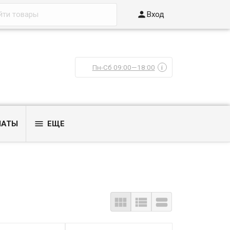

Вход
Пн-Сб 09:00—18:00
i

ЛАТЫ
ЕЩЕ


