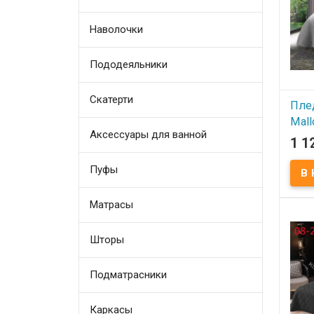
Произ
Home 
Наволочки
Пододеяльники
Скатерти
Пле
Mall
Аксессуары для ванной
см, 
1 1
В
Пуфы
Плед 
Home
Матрасы
200х2
акрил
Упако
молн
Шторы
Mallo
Подматрасники
Каркасы