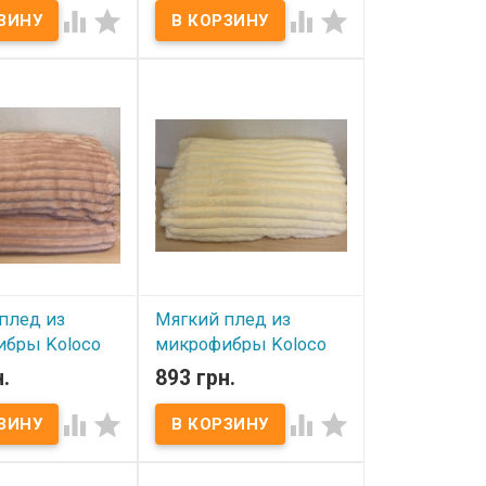
фиолетовый




ичии
В наличии
ед из
Мягкий плед из
ры Koloco
микрофибры Koloco
00x220 см
Полоска 200x220 см
00х220 см Состав:
Размер: 200х220 см Состав:
а Упаковка:
микрофибра Упаковка:
. Производитель:
сумка ПВХ. Производитель:
Koloco
плед из
Мягкий плед из
бры Koloco
микрофибры Koloco
 см крупная
200x220 см крупная
.
893 грн.
 - пудра
полоска - кремовый




ичии
В наличии
ед из
Мягкий плед из