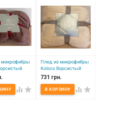
ры Koloco
микрофибры Koloco
00x220 см
Полоска 200x220 см
00х220 см Состав:
Размер: 200х220 см Состав:
а Упаковка:
микрофибра Упаковка:
. Производитель:
сумка ПВХ. Производитель:
Koloco
з микрофибры
Плед из микрофибры
Ворсистый
Koloco Ворсистый
вый 200x230
молочный 200x230 см
.
731 грн.
В наличии




ичии
Размер: 200х230см Состав:
микрофибра, 100%
00х230 см Состав:
полиэстер Производитель:
ра, 100%
Koloco (Китай) Упаковка:
 Производитель:
ПВХ сумка.
тай) Упаковка:
. Плед флис
туру велюра,
ятная на ощупь,