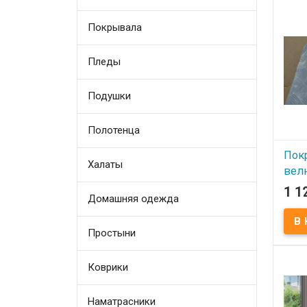
Покрывала
Пледы
Подушки
Полотенца
Пок
Халаты
вел
(Col
1 1
Домашняя одежда
см К
асс
Простыни
В
Коврики
Велю
Color
200x2
см. Т
Наматрасники
полиэ