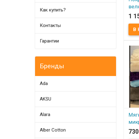
вел
Как купить?
160x
1 1
Контакты
В
Велю
Koloc
Гарантии
160х2
100% 
ПВХ 
Прои
(Кита
Бренды
Ada
AKSU
Alara
Мяг
мик
200x
Alber Cotton
730
фио