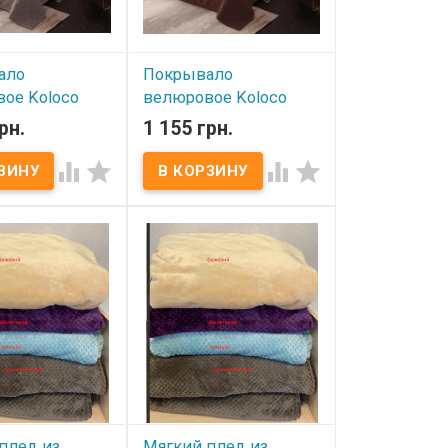
ало
Покрывало
ое Koloco
велюровое Koloco
 см модель 3
160x210 см модель 2
рн.
1 155 грн.
ичии
В наличии




е покрывало
Велюровое покрывало
0x210 см Размер:
Koloco 160x210 см Размер:
. Ткань: велюр,
160х210 см. Ткань: велюр,
эстер Упаковка:
100% полиэстер Упаковка:
 на молнии
ПВХ сумка на молнии
тель: Koloco
Производитель: Koloco
(Китай)
плед из
Мягкий плед из