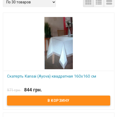



Скатерть Kansai (Ayova) квадратная 160х160 см
В наличии
844 грн.
971 грн.
Cкатерть квадратная Kansai (Ayova) 160x160 см. - 1 шт.
Состав:
100% полиэстр.
Цвет:
белый.
Производитель:
Kansai(Ayova).