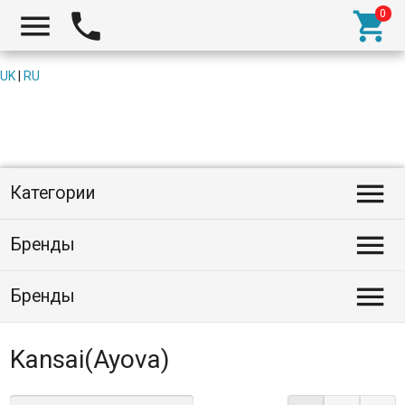



UK
|
RU

Категории

Бренды

Бренды
Kansai(Ayova)