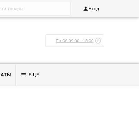

Вход
Пн-Сб 09:00—18:00
i

ЛАТЫ
ЕЩЕ