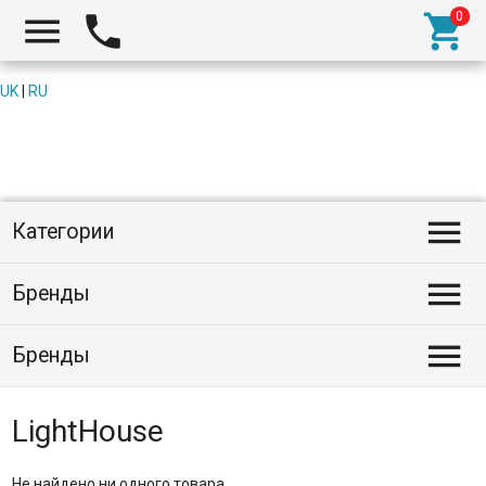



UK
|
RU

Категории

Бренды

Бренды
LightHouse
Не найдено ни одного товара.