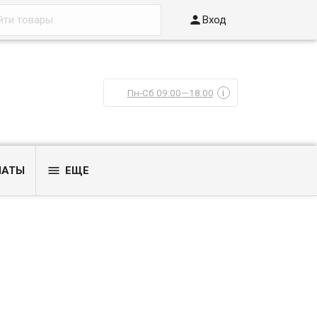

Вход
Пн-Сб 09:00—18:00
i

ЛАТЫ
ЕЩЕ