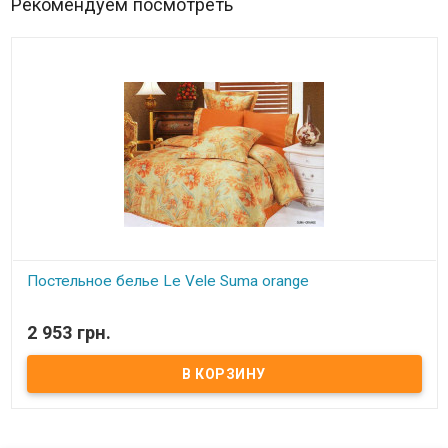
Рекомендуем посмотреть
Постельное белье Le Vele Suma orange
В наличии
2 953 грн.
Двуспальный комплект - жатый шёлк:
пододеяльник:
200x220 см шёлк/сатин
простынь:
240x260 см сатин
4 наволочки:
2 шт.70x70см+5см.шёлк + 2 шт.50*70см.сатин
ткань:
верх пододеяльника, две наволочки - искусственный
жатый шёлк;
низ пододеяльника, простыня, две наволочки - сатин (100%
хлопок).
Производитель:
Le Vele (Турция).