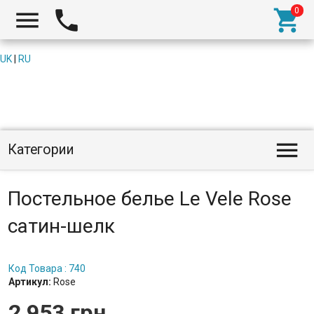



UK
|
RU

Категории
Постельное белье Le Vele Rose
сатин-шелк
Код Товара : 740
Артикул:
Rose
2 953 грн.