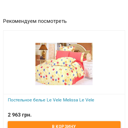
Рекомендуем посмотреть
Постельное белье Le Vele Melissa Le Vele
В наличии
2 963 грн.
Двуспальный евро комплект- жатый шёлк : пододеяльник:
200x220 см шёлк/сатин простынь: 240x260 см сатин 4 наволочки:
2 шт.70x70см+5см.шёлк + 2 шт.50*70см.сатин ткань: жатый шёлк/