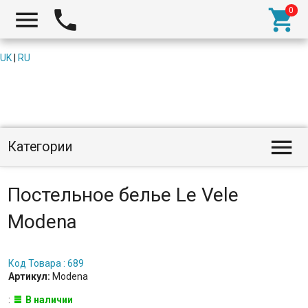



UK
|
RU

Категории
Постельное белье Le Vele
Modena
Код Товара : 689
Артикул:
Modena
:
В наличии