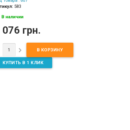
д Товара : 607
тикул:
583
В наличии
 076 грн.

