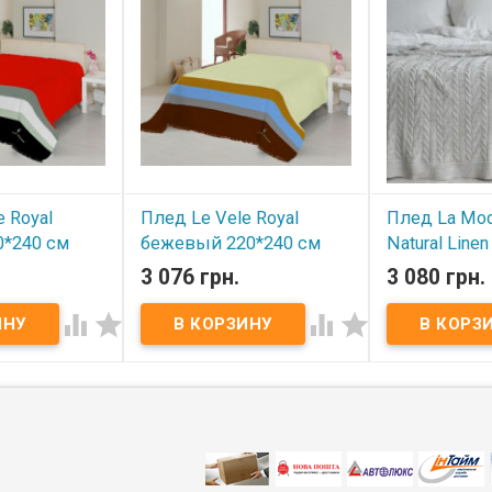
e Royal
Плед Le Vele Royal
Плед La Mod
0*240 см
бежевый 220*240 см
Natural Line
3 076 грн.
3 080 грн.
В наличии
В наличии




 см.
Размер:220*240 см.
Плед La Modno 
Le Vele.
Торговая марка:Le Vele.
Linen 220x240 
:Турция.
Производитель:Турция.
220х240 см. Со
пок,40% акрил.
Состав:60% хлопок,40% акрил.
хлопок, 50% ак
 с одной
Двусторонние, с другой
сумка из ткани
онные светло-
стороны серого цвета.
Торговая марк
м.2 полоску
(Турция).