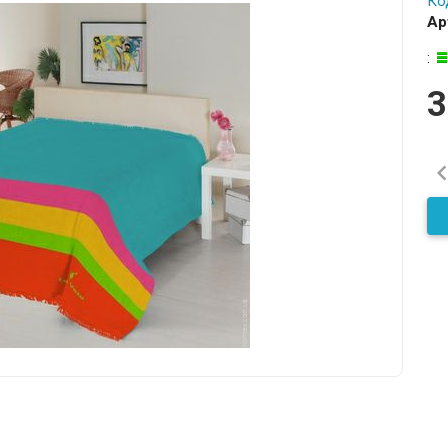
Ко
Ар
:
3