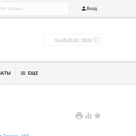

Вход
Пн-Сб 09:00—18:00
i

ЛАТЫ
ЕЩЕ


