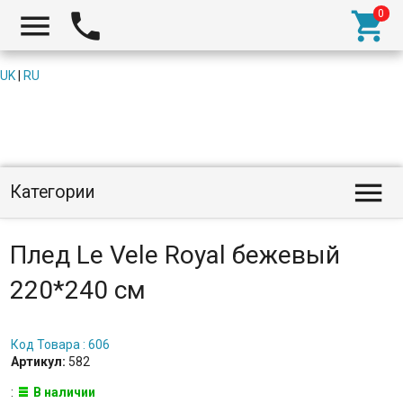



UK
|
RU

Категории
Плед Le Vele Royal бежевый
220*240 см
Код Товара : 606
Артикул:
582
:
В наличии