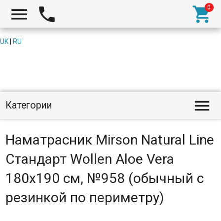



UK
|
RU

Категории
Наматрасник Mirson Natural Line
Стандарт Wollen Aloe Vera
180x190 см, №958 (обычный с
резинкой по периметру)