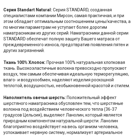
Серия Standart Natural:
Серия STANDARD, созданная
специалистами компании Мирсон, самая практичная, и при
этом обладает оптимальным соотношением цены/качества, а
по многим параметрам не уступает более дорогим
наматрасникам из других серий. Наматрасники данной серии
STANDARD обеспечат полную защиту Вашего матраса от
преждевременного износа, предотвратив появления пятен и
других загрязнений.
Ткань 100% Хлопок:
Прочная 100% натуральная хлопковая
ткань. Высокоэластичные волокна превосходно пропускают
воздух, тем самым обеспечивая идеальную терморегуляцию,
влаго- и воздухообмен, наделяют изделия роскошной
теплотой, воздушностью, необыкновенной красотой и стилем.
Наполнитель
о
вечья шерсть:
Положительный эффект
шерстяного наматрасника обусловлен тем, что шерстяные
волокна под воздействием человеческого тепла (36-37
градусов Цельсия), выделяют Ланолин, который является
природным компонентом натуральной шерсти. Ланолин
благоприятно воздействует на весь организм человека,
успокаивает нервную систему, нормализует артериальное