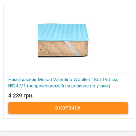
Наматрасник Mirson Valentino Woollen 180x190 см,
№247/1 (непромокаемый на резинке по углам)
4 239 грн.
В наличии
Наматрасник Mirson Valentino Woollen 180x190 см, №247/1
(непромокаемый на резинке по углам) Размер: 180x190 см.
Чехол: Итальянский Сатин Жаккард, 100% хлопок + Микросатин.
Наполнитель: 70% натуральная овечья шерсть, 30% полиэфирный
распушиватель. Способ крепления: на резинке по углам.
Особенности: непромокаемый. Упаковка: сумка фирменная.
Производитель: Украина-Италия. Торговая марка: Mirson. Серия
Valentino/Carmela/Royal Waterproof непромокаемый: Серия
непромокаемых наматрасников Valentino/Carmela/Royal