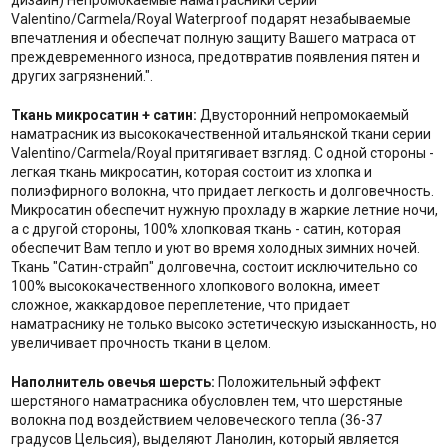
дизайн) Непромокаемые наматрасники серии
Valentino/Carmela/Royal Waterproof подарят незабываемые
впечатления и обеспечат полную защиту Вашего матраса от
преждевременного износа, предотвратив появления пятен и
других загрязнений.".
Ткань микросатин + сатин:
Двусторонний непромокаемый
наматрасник из высококачественной итальянской ткани серии
Valentino/Carmela/Royal притягивает взгляд. С одной стороны -
легкая ткань микросатин, которая состоит из хлопка и
полиэфирного волокна, что придает легкость и долговечность.
Микросатин обеспечит нужную прохладу в жаркие летние ночи,
а с другой стороны, 100% хлопковая ткань - сатин, которая
обеспечит Вам тепло и уют во время холодных зимних ночей.
Ткань "Сатин-страйп" долговечна, состоит исключительно со
100% высококачественного хлопкового волокна, имеет
сложное, жаккардовое переплетение, что придает
наматраснику не только высоко эстетическую изысканность, но
увеличивает прочность ткани в целом.
Наполнитель о
вечья шерсть:
Положительный эффект
шерстяного наматрасника обусловлен тем, что шерстяные
волокна под воздействием человеческого тепла (36-37
градусов Цельсия), выделяют Ланолин, который является