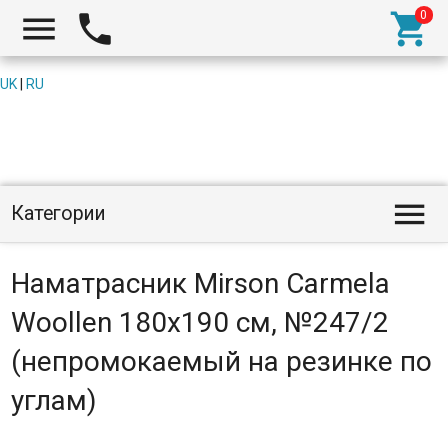



UK
|
RU

Категории
Наматрасник Mirson Carmela
Woollen 180x190 см, №247/2
(непромокаемый на резинке по
углам)