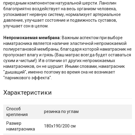
природным компонентом натуральной шерсти. Ланолин
благоприятно воздействует на весь организм человека,
успокаивает нервную систему, нормализует артериальное
давление, улучшает состояние и подвижность суставов,
улучшает сон в целом.
Непромокаемая мембрана:
Важным аспектом при выборе
наматрасника является наличие эластичной непромокаемой
полиуретановой мембраны, благодаря которой наматрасник не
пропускает влагу и грязь (Ваш матрас всегда будет оставаться
сухим и чистым!). И в отличии от других непромокаемых
наматрасников, он не шуршит. Иными словами, наматрасник
"дышащий", именно поэтому во время сна не возникает
"парникового эффекта".
Характеристики
Способ
резинка по углам
крепления
Размер
180х190/200 см
наматрасника