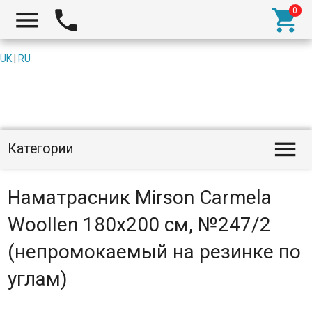



UK
|
RU

Категории
Наматрасник Mirson Carmela
Woollen 180x200 см, №247/2
(непромокаемый на резинке по
углам)