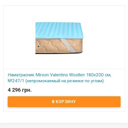
Наматрасник Mirson Valentino Woollen 180x200 см,
№247/1 (непромокаемый на резинке по углам)
4 296 грн.
В наличии
Наматрасник Mirson Valentino Woollen 180x200 см, №247/1
(непромокаемый на резинке по углам) Размер: 180x200 см.
Чехол: Итальянский Сатин Жаккард, 100% хлопок + Микросатин.
Наполнитель: 70% натуральная овечья шерсть, 30% полиэфирный
распушиватель. Способ крепления: на резинке по углам.
Особенности: непромокаемый. Упаковка: сумка фирменная.
Производитель: Украина-Италия. Торговая марка: Mirson. Серия
Valentino/Carmela/Royal Waterproof непромокаемый: Серия
непромокаемых наматрасников Valentino/Carmela/Royal