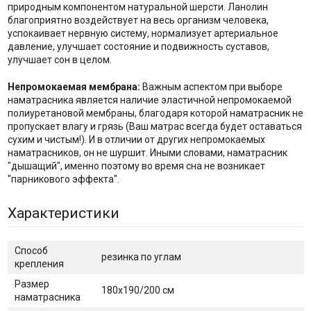
природным компонентом натуральной шерсти. Ланолин
благоприятно воздействует на весь организм человека,
успокаивает нервную систему, нормализует артериальное
давление, улучшает состояние и подвижность суставов,
улучшает сон в целом.
Непромокаемая мембрана:
Важным аспектом при выборе
наматрасника является наличие эластичной непромокаемой
полиуретановой мембраны, благодаря которой наматрасник не
пропускает влагу и грязь (Ваш матрас всегда будет оставаться
сухим и чистым!). И в отличии от других непромокаемых
наматрасников, он не шуршит. Иными словами, наматрасник
"дышащий", именно поэтому во время сна не возникает
"парникового эффекта".
Характеристики
Способ
резинка по углам
крепления
Размер
180х190/200 см
наматрасника