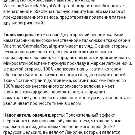
дизайн) Непромокаемые наматрасники серии
Valentino/Carmela/Royal Waterproof подарят незабываемые
впечатления и обеспечат полную защиту Вашего матраса от
преждевременного износа, предотвратив появления пятен и
других загрязнений.".
Ткань микросатин + сатин:
Двусторонний непромокаемый
наматрасник из высококачественной итальянской ткани серии
Valentino/Carmela/Royal притягивает взгляд. С одной стороны -
легкая ткань микросатин, которая состоит из хлопка и
полиэфирного волокна, что придает легкость и долговечность.
Микросатин обеспечит нужную прохладу в жаркие летние ночи,
а с другой стороны, 100% хлопковая ткань - сатин, которая
обеспечит Вам тепло и уют во время холодных зимних ночей.
Ткань "Сатин-страйп" долговечна, состоит исключительно со
100% высококачественного хлопкового волокна, имеет
сложное, жаккардовое переплетение, что придает
наматраснику не только высоко эстетическую изысканность, но
увеличивает прочность ткани в целом.
Наполнитель о
вечья шерсть:
Положительный эффект
шерстяного наматрасника обусловлен тем, что шерстяные
волокна под воздействием человеческого тепла (36-37
градусов Цельсия), выделяют Ланолин, который является