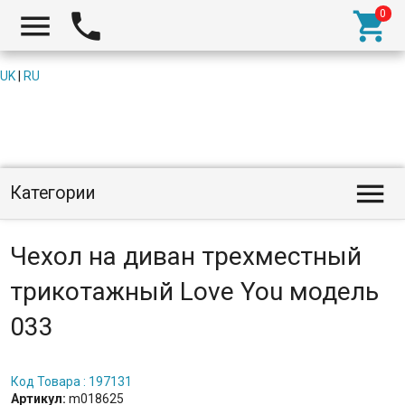



UK
|
RU

Категории
Чехол на диван трехместный
трикотажный Love You модель
033
Код Товара : 197131
Артикул:
m018625