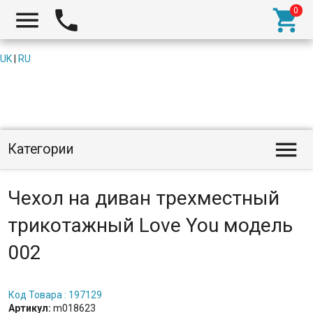



UK
|
RU

Категории
Чехол на диван трехместный
трикотажный Love You модель
002
Код Товара : 197129
Артикул:
m018623