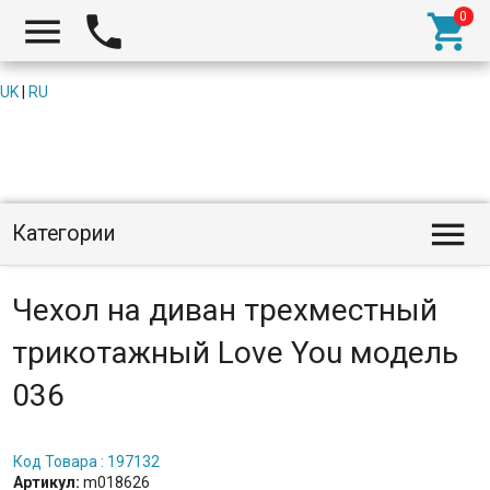



UK
|
RU

Категории
Чехол на диван трехместный
трикотажный Love You модель
036
Код Товара : 197132
Артикул:
m018626