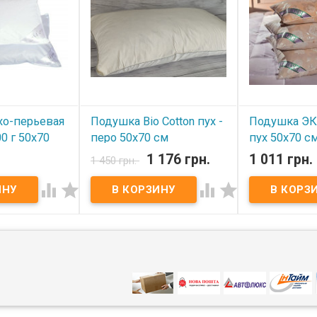
хо-перьевая
Подушка Bio Cotton пух -
Подушка ЭК
0 г 50х70
перо 50х70 см
пух 50х70 см
1 176 грн.
1 011 грн.
1 450 грн.
В наличии
В наличии




Подушка Bio Cotton пух - перо
Подушка ЭКО П
50х70 см Размер: 50х70 см.
50х70 см. Разме
-перьевая
Наполнитель: 15% пух, 75%
шт.) Наполнител
х70 см.
кончики пера, 10%
% перо. Чехол:
искусственное волокно.
тик. Цвет: цвет
90% гусиный
Чехол подушки: 100% хлопок.
Производител
 мелкого пера .
Упаковка: фирменная сумка на
ПУХ(Украина).
молнии. Производитель: Bio
пок, тик.
Cotton.
ь:
Мона