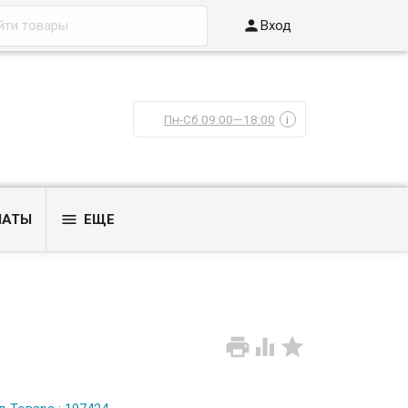

Вход
Пн-Сб 09:00—18:00
i

ЛАТЫ
ЕЩЕ


