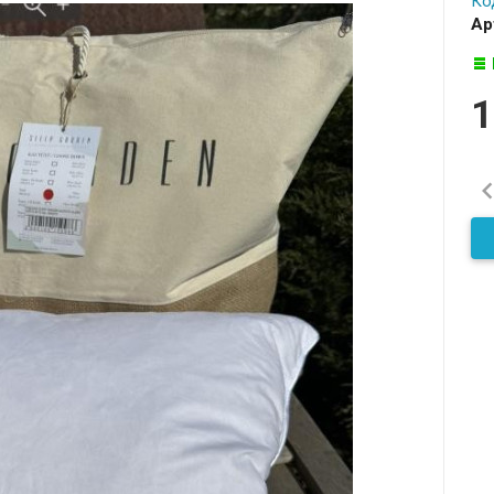
Ко
Ар
1