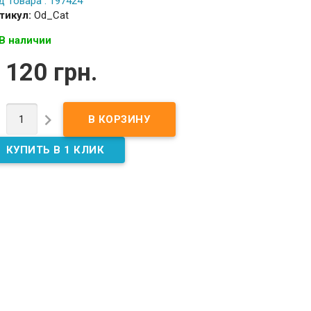
д Товара : 197424
тикул:
Od_Cat
В наличии
 120 грн.

