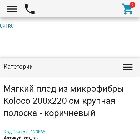



UK
|
RU

Категории
Мягкий плед из микрофибры
Koloco 200x220 см крупная
полоска - коричневый
Код Товара : 123865
Артикул:
xm_tex