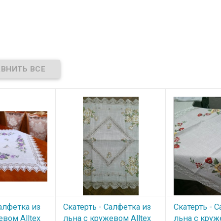
Салфетка из
Скатерть - Салфетка из
Скатерть - 
евом Alltex
льна с кружевом Alltex
льна с круж