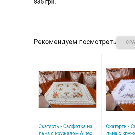
835 грн.
Рекомендуем посмотреть
Скатерть - Салфетка из
Скатерть - 
льна с кружевом Alltex
льна с круж