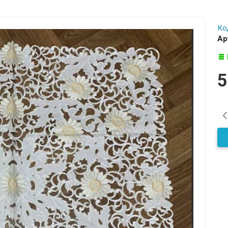
Ко
Ар
5