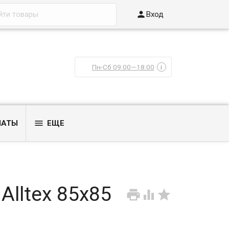

Вход
Пн-Сб 09:00—18:00
i

ЛАТЫ
ЕЩЕ
Alltex 85х85


