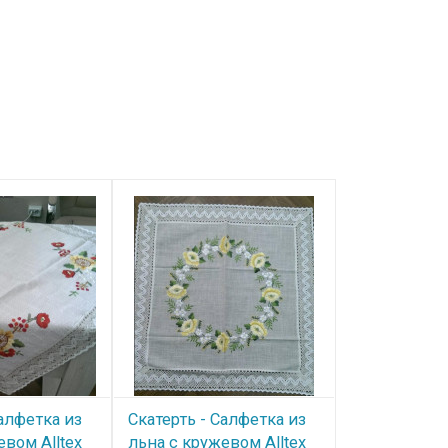
Салфетка из
Скатерть - Салфетка из
Скатерть - 
евом Alltex
льна с кружевом Alltex
льна с круж