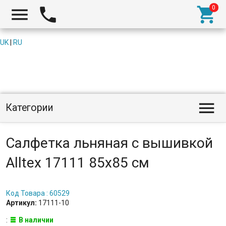



UK
|
RU

Категории
Салфетка льняная с вышивкой
Alltex 17111 85x85 см
Код Товара : 60529
Артикул:
17111-10
:
В наличии