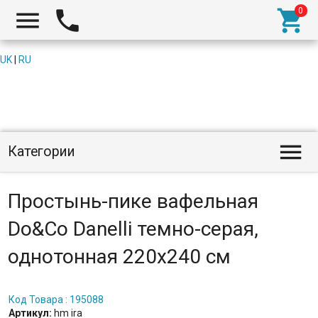



UK
|
RU

Категории
Простынь-пике вафельная
Do&Co Danelli темно-серая,
однотонная 220x240 см
Код Товара : 195088
Артикул:
hm ira