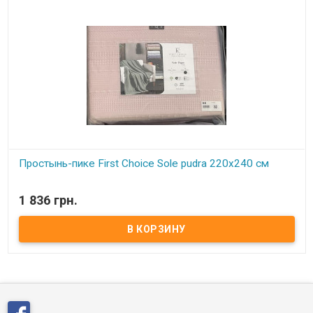
Простынь-пике First Choice Sole pudra 220x240 см
В наличии
1 836 грн.
Простынь-пике First Choice Sole pudra 220x240 см Размер: 220х240
см. Состав: вафельное полотно 100% хлопок Упаковка:
подарочная сумка. Торговая марка: First Choice (Турция)