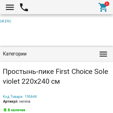



UK
|
RU

Категории
Простынь-пике First Choice Sole
violet 220x240 см
Код Товара : 195644
Артикул:
verona
В наличии