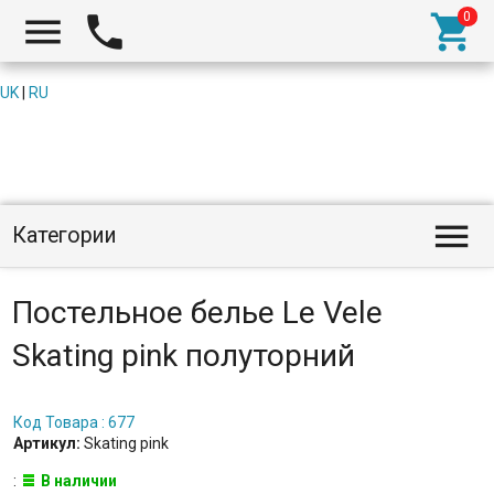



UK
|
RU

Категории
Постельное белье Le Vele
Skating pink полуторний
Код Товара : 677
Артикул:
Skating pink
:
В наличии