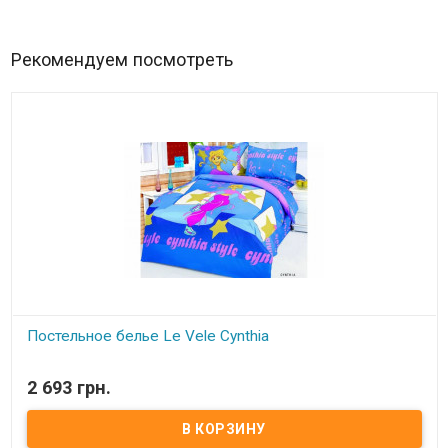
Рекомендуем посмотреть
Постельное белье Le Vele Cynthia
В наличии
2 693 грн.
Полуторный комплект:
пододеяльник:
160x220 см;
простынь:
180x240 см;
наволочка(2 шт):
50x70 см;