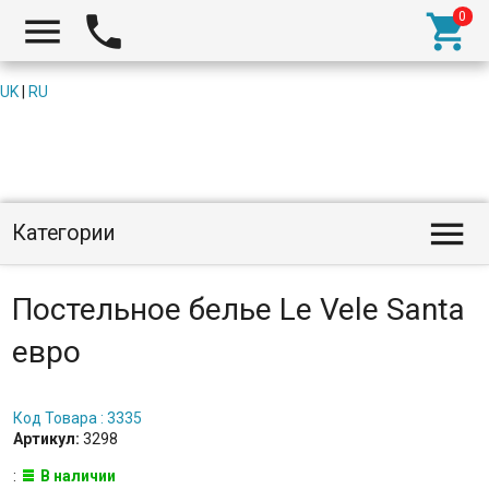



UK
|
RU

Категории
Постельное белье Le Vele Santa
евро
Код Товара : 3335
Артикул:
3298
:
В наличии