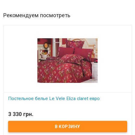
Рекомендуем посмотреть
Постельное белье Le Vele Eliza claret евро
В наличии
3 330 грн.
Двуспальный евро комплект:
пододеяльник:
200x220 см (верх - шелк, низ - сатин);
простынь:
240x260 см - сатин;
наволочки(4 шт):
70x70см-2 шт.шелк + 50x70см 2 шт. сатин);
ткань:
сатин+шелк.