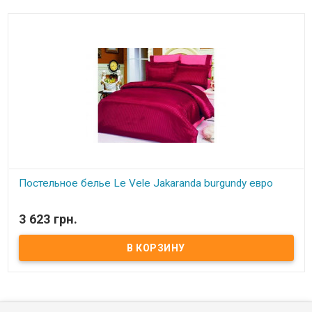
теплоизоляционными свойствами, высокой гигроскопичностью.
Изделия с наполнителем из НАНОФАЙБЕР мягкие и лёгкие
подобно пуху. Изделия с НАНОФАЙБЕР можно стирать. Волокно
обладает антиаллергенными свойствами.
Постельное белье Le Vele Jakaranda burgundy евро
В наличии
3 623 грн.
Постельное белье Le Vele Jakaranda burgundy евро
Пододеяльник: 200x220 см (верх - шелк, низ - сатин); Простынь:
240x260 см - сатин; Наволочки(4 шт):50x70 см(2 шт.шелк+2 шт.
сатин); Ткань: сатин+шелк. Производитель: Le Vele (Турция).
Упаковка: подарочная коробка+пакет.