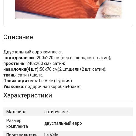
Описание
Двуспальный евро комплект:
пододеяльник:
200x220 см (верх - шелк, низ - сатин);
простынь:
240x260 см - сатин;
наволочки(4 шт):
50x70 см(2 шт.шелк+2 шт. сатин);
ткань:
сатин+шелк.
Производитель:
Le Vele (Турция).
Упаковка:
подарочная коробка+пакет.
Характеристики
Материал
сатин+шелк
Размер
двуспальный евро
комплекта
Производитель
Le Vele