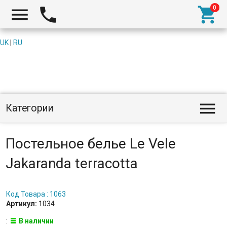



UK
|
RU

Категории
Постельное белье Le Vele
Jakaranda terracotta
Код Товара : 1063
Артикул:
1034
:
В наличии