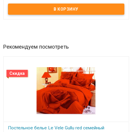
Комплект постельного белья Le Vele евро.
Пододеяльник:
200х220 см.
Простынь:
240х260 см.
Наволочка:
50х70 см.(4 шт.)
Ткань:
сатин, 100% хлопок
Упаковка:
подарочная коробка + пакет.
Производитель:
Le Vele (Туркменистан).
Рекомендуем посмотреть
Скидка
Постельное белье Le Vele Gullu red семейный