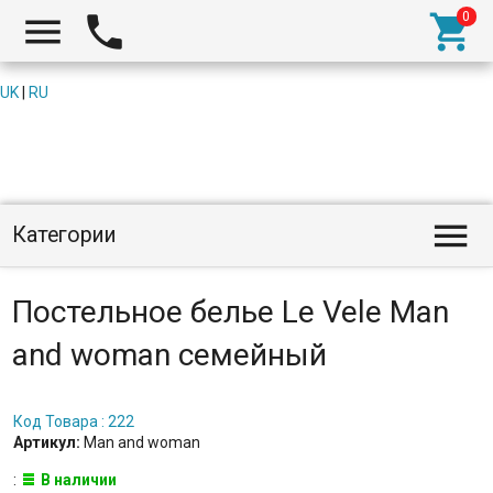



UK
|
RU

Категории
Постельное белье Le Vele Man
and woman семейный
Код Товара : 222
Артикул:
Man and woman
:
В наличии