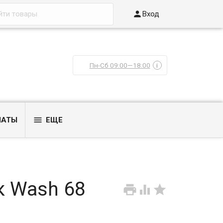

Вход
Пн-Сб 09:00—18:00
i

ЛАТЫ
ЕЩЕ
к Wash 68


