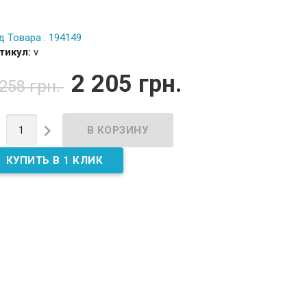
д Товара : 194149
тикул:
v
2 205 грн.
 258 грн.

