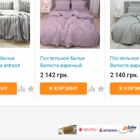
 белье
Постельное белье
Постельное
 antrasit
Вилюта вареный
Вилюта вар
опок евро
хлопок Wash 67 Tiare
хлопок Wash
2 142 грн.
2 140 грн.
евро
евро




В наличии
В наличии
ье Saheser
к Размер:
Постельное белье Вилюта
Постельное бе
 200х220 см
вареный хлопок Wash 67 Tiare
вареный хлопок
260 см.
евро Простынь: 240x260 см
евро Простынь
70 см - 2 шт
Пододеяльник: 200х220 см.,
Пододеяльник: 
 хлопок, 100%
застежка молния. Наволочки:
застежка молн
ка: фирменная
50x70 см - 2 шт. Ткань: 100%
50x70 см - 2 шт
зводитель:
вареный хлопок. Упаковка:
подарочная ко
).
подарочная коробка.
Производитель
Производитель: Вилюта
(Украина)
(Украина)