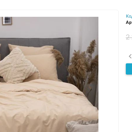
Ко
Ар
2