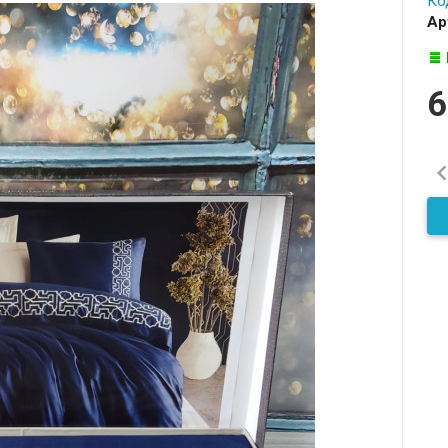
Ко
Ар
6