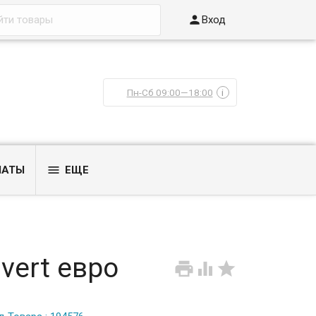

Вход
Пн-Сб 09:00—18:00
i

ЛАТЫ
ЕЩЕ
ivert евро


