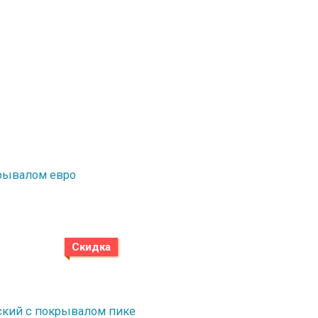
окрывалом евро
Скидка
етский с покрывалом пике