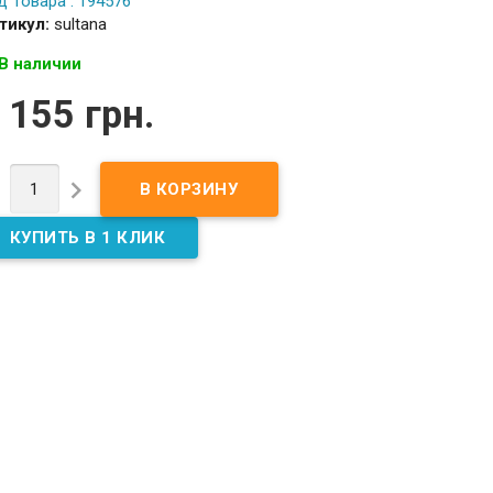
д Товара : 194576
тикул:
sultana
В наличии
 155 грн.

