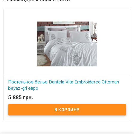
Постельное белье Dantela Vita Embroidered Ottoman
beyaz-gri евро
5 885 грн.
В наличии
Комплект постельного белья евро Dantela Vita сатин с вышивкой.
Пододеяльник: 200х220 см. Простынь: 240х260 см. Наволочка:
50х70 см.(2 шт.) Наволочка: 50х70+5 см.(2 шт.) Ткань: сатин люкс с
вышивкой, 100% хлопок Производитель: Dantela Vita (Турция).
Упаковка: подарочная коробка.