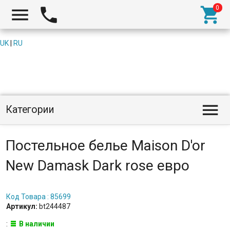



UK
|
RU

Категории
Постельное белье Maison D'or
New Damask Dark rose евро
Код Товара : 85699
Артикул:
bt244487
:
В наличии