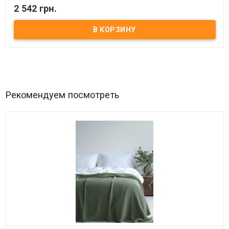
2 542 грн.
В наличии
Покрывало N-Soft Le Vele 220x240 см. цвет - Pink, розовое​ Размер:
220х240 см. Мягкое покрывало с эффектом розочек. Материал:
микрофибра N-soft. Производитель: Le Vele (Турция). Цвет:
розовый.
Рекомендуем посмотреть