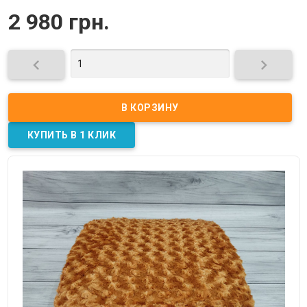
2 980 грн.

