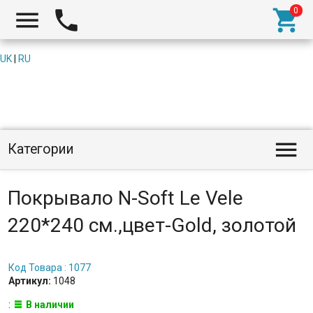



UK
|
RU

Категории
Покрывало N-Soft Le Vele
220*240 см.,цвет-Gold, золотой
Код Товара : 1077
Артикул:
1048
:
В наличии