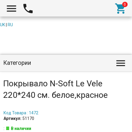



UK
|
RU

Категории
Покрывало N-Soft Le Vele
220*240 см. белое,красное
Код Товара : 1472
Артикул:
51170
:
В наличии