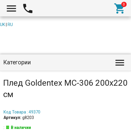



UK
|
RU

Категории
Плед Goldentex MC-306 200x220
см
Код Товара : 49370
Артикул:
g8203
:
В наличии