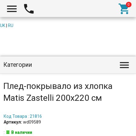



UK
|
RU

Категории
Плед-покрывало из хлопка
Matis Zastelli 200x220 см
Код Товара : 21816
Артикул:
wd09589
:
В наличии