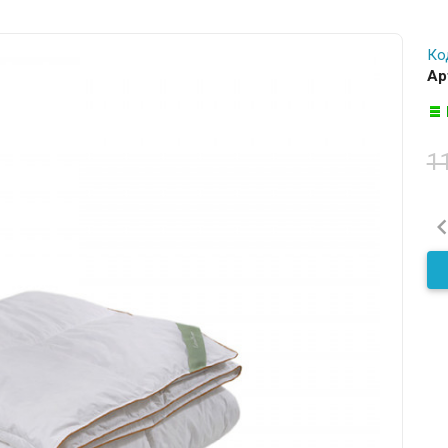
Ко
Ар
1