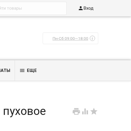

Вход
Пн-Сб 09:00—18:00
i

ЛАТЫ
ЕЩЕ
 пуховое


