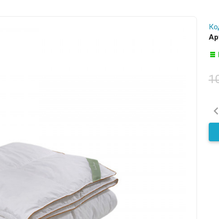
Ко
Ар
1