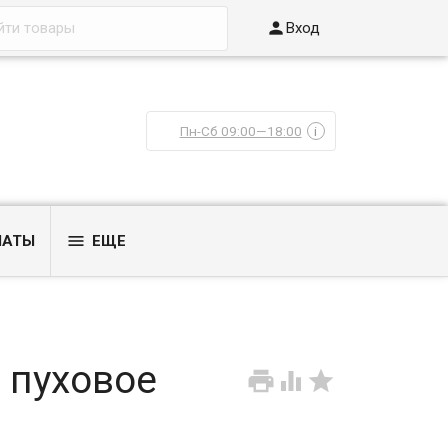

Вход
Пн-Сб 09:00—18:00
i

ЛАТЫ
ЕЩЕ
 пуховое


