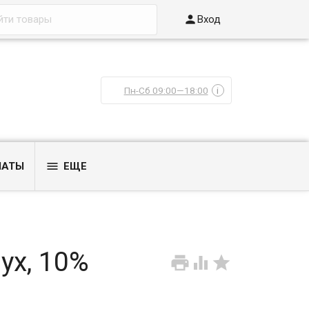

Вход
Пн-Сб 09:00—18:00
i

ЛАТЫ
ЕЩЕ
ух, 10%


