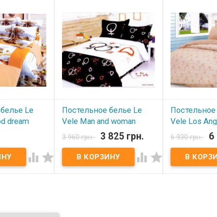
белье Le
Постельное белье Le
Постельное 
od dream
Vele Man and woman
Vele Los An
семейный
3 825 грн.
6
3 960 грн.
6 930 грн.
В наличии
В наличии




Двуспальный 
комплект:
лект:
Семейный комплект:
пододеяльник
2 шт.):
пододеяльник(2 шт.):
простынь:
240
160x220 см;
наволочки(4 ш
x260 см;
простынь:
240x260 см;
Состав:
100% б
т.):
50x70 см;
наволочка(4 шт.):
50x70 см;
жаккардовым 
100%хлопок.
ткань:
сатин, 100%хлопок.
Торговая мар
арочная
Упаковка:
подарочная
Производител
.
коробка+пакет.
Упаковка:
под