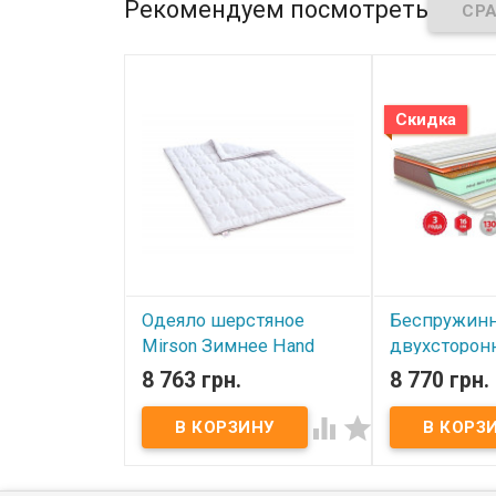
Производител
Рекомендуем посмотреть
Возможна стирка при 30
(Турция).
градусах.
Скидка
Одеяло шерстяное
Беспружин
Mirson Зимнее Hand
двухсторон
Made DeLuxe Italy line
Come-for Co
8 763 грн.
8 770 грн.
220x240 см, №166
80x190 см.


В наличии
В наличии
Одеяло шерстяное Mirson
Беспружинный 
Зимнее Hand Made DeLuxe Italy
матрас Come-fo