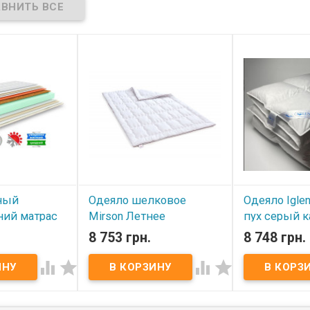
ь:
Le Vele
Производитель:
Le Vele
коробка+пакет
(Турция).
ный
Одеяло шелковое
Одеяло Iglen
ний матрас
Mirson Летнее
пух серый к
coRoll
коллекция Hand Made
облегченное
8 753 грн.
8 748 грн.
Deluxe 220x240 см,
см.
№0532




В наличии
В наличии
двухсторонний
Одеяло IGLEN 1
r CocoRoll
кассетное обл