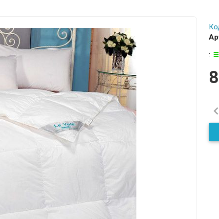
Ко
Ар
:
8