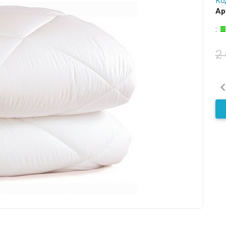
Ко
Ар
:
2