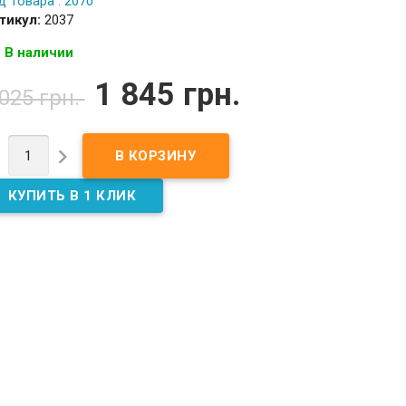
д Товара : 2070
тикул:
2037
В наличии
1 845 грн.
 025 грн.

