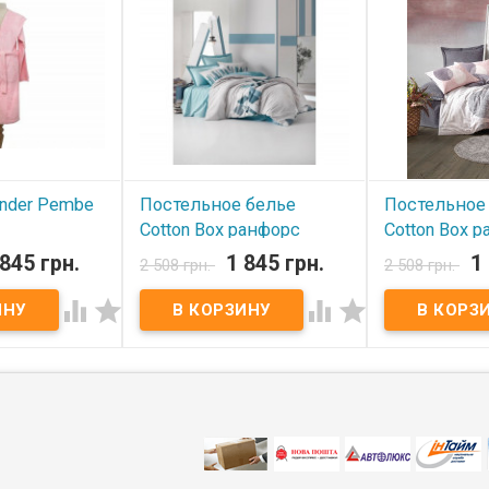
Производитель:
Турция.
Торговая марка:
Dophia.
ender Pembe
Постельное белье
Постельное
Cotton Box ранфорс
Cotton Box р
Nesto Petrol евро
евро
 845 грн.
1 845 грн.
1
2 508 грн.
2 508 грн.
В наличии
В наличии




er Размер: L/XL
мбук, 40%
Постельное белье Cotton Box
Постельное бел
розовый
ранфорс евро Пододеяльник:
ранфорс евро 
 gr/m2
200х220 см. Простынь:
200х220 см. Пр
Irya (Турция).
240х260 см. Наволочка: 50х70
240х260 см. На
см.(2 шт.) Ткань: ранфорс,
см.(2 шт.) Ткан
100% хлопок Производитель:
100% хлопок П
Cotton Box(Турция).
Cotton Box(Тур