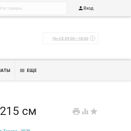

Вход
Пн-Сб 09:00—18:00
i

ЛАТЫ
ЕЩЕ
*215 см


