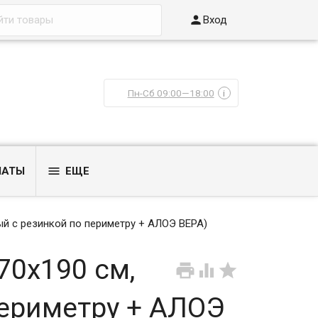

Вход
Пн-Сб 09:00—18:00
i

ЛАТЫ
ЕЩЕ
ый с резинкой по периметру + АЛОЭ ВЕРА)
70x190 см,



ериметру + АЛОЭ