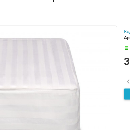
Ко
Ар
3