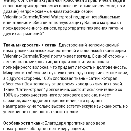
Waterproof, самая актуальная, красочная и практичная, ведь в
спальных принадлежностях важно не только их качество, но и
дизайн) Непромокаемые наматрасники серии
Valentino/Carmela/Royal Waterproof подарят незабываемые
впечатления и обеспечат полную защиту Вашего матраса от
преждевременного износа, предотвратив появления пятен и
других загрязнений.".
Ткань микросатин + сатин:
Двусторонний непромокаемый
наматрасник из высококачественной итальянской ткани серии
Valentino/Carmela/Royal притягивает взгляд. С одной стороны -
легкая ткань микросатин, которая состоит из хлопка и
полиэфирного волокна, что придает легкость и долговечность.
Микросатин обеспечит нужную прохладу в жаркие летние ночи,
а с другой стороны, 100% хлопковая ткань - сатин, которая
обеспечит Вам тепло и уют во время холодных зимних ночей.
Ткань "Сатин-страйп" долговечна, состоит исключительно со
100% высококачественного хлопкового волокна, имеет
сложное, жаккардовое переплетение, что придает
наматраснику не только высоко эстетическую изысканность, но
увеличивает прочность ткани в целом.
Особенности ткани:
Благодаря пропитке алоэ вера
наматрасник обладает вентилирующими,