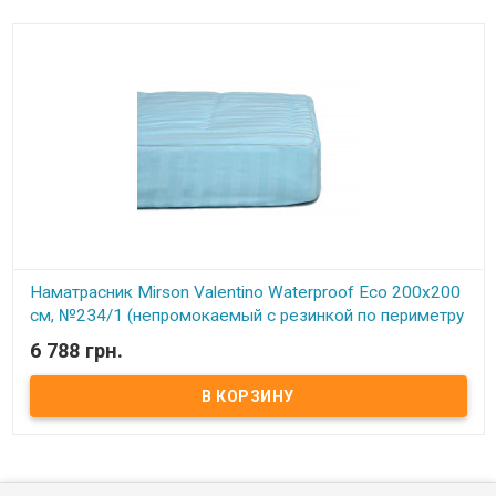
Наматрасник Mirson Valentino Waterproof Eco 200x200
см, №234/1 (непромокаемый с резинкой по периметру
+ АЛОЭ ВЕРА)
6 788 грн.
В наличии
Наматрасник Mirson Valentino Waterproof Eco 200x200 см, №234/1
(непромокаемый с резинкой по периметру + АЛОЭ ВЕРА) Размер:
200x200 см. Чехол: Итальянский Сатин Жаккард, 100% хлопок +
Микросатин. Наполнитель: Немецкий EcoSilk. Способ крепления:
на резинке по периметру. Особенности: непромокаемый.
Упаковка: сумка фирменная. Производитель: Украина-Италия.
Торговая марка: Mirson. Серия Valentino/Carmela/Royal