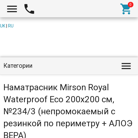



UK
|
RU

Категории
Наматрасник Mirson Royal
Waterproof Eco 200x200 см,
№234/3 (непромокаемый с
резинкой по периметру + АЛОЭ
ВЕРА)