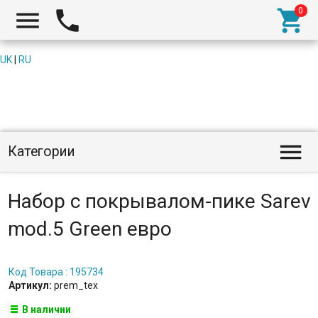



UK
|
RU

Категории
Набор с покрывалом-пике Sarev
mod.5 Green евро
Код Товара : 195734
Артикул:
prem_tex
В наличии