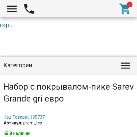



UK
|
RU

Категории
Набор с покрывалом-пике Sarev
Grande gri евро
Код Товара : 195737
Артикул:
prem_tex
В наличии