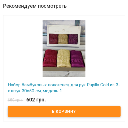
Рекомендуем посмотреть
Набор бамбуковых полотенец для рук Pupilla Gold из 3-
х штук 30х50 см, модель 1
602 грн.
680 грн.
В наличии
Набор бамбуковых полотенец для рук Pupilla Gold из 3-х штук
30х50 см, модель 1 Размер: 30х50 см - 3 штуки. Состав: махра,
100% бамбук Плотность: 550 г. кв.м. Упаковка: прозрачная
упаковка ПВХ Производитель: Pupilla (Турция)