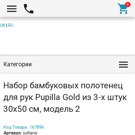



UK
|
RU

Категории
Набор бамбуковых полотенец
для рук Pupilla Gold из 3-х штук
30х50 см, модель 2
Код Товара : 167896
Артикул:
sultana