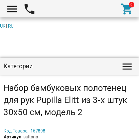



UK
|
RU

Категории
Набор бамбуковых полотенец
для рук Pupilla Elitt из 3-х штук
30х50 см, модель 2
Код Товара : 167898
Артикул:
sultana