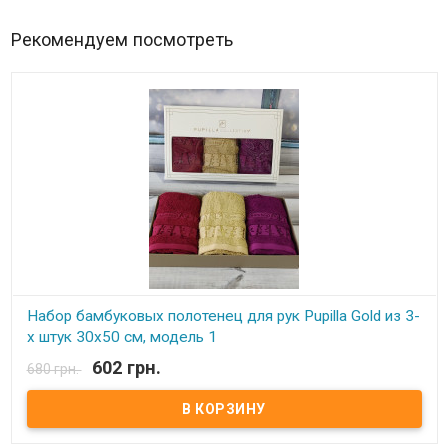
Рекомендуем посмотреть
Набор бамбуковых полотенец для рук Pupilla Gold из 3-
х штук 30х50 см, модель 1
602 грн.
680 грн.
В наличии
Набор бамбуковых полотенец для рук Pupilla Gold из 3-х штук
30х50 см, модель 1 Размер: 30х50 см - 3 штуки. Состав: махра,
100% бамбук Плотность: 550 г. кв.м. Упаковка: прозрачная
упаковка ПВХ Производитель: Pupilla (Турция)