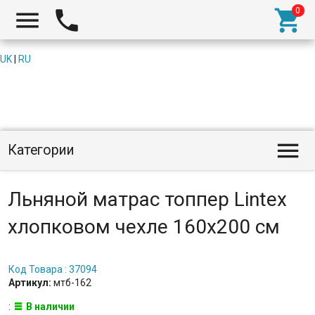



UK
|
RU

Категории
Льняной матрас топпер Lintex
хлопковом чехле 160x200 см
Код Товара : 37094
Артикул:
мтб-162
:
В наличии