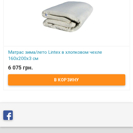
Матрас зима/лето Lintex в хлопковом чехле
160х200х3 см
6 075 грн.
В наличии
Матрас зима/лето Lintex в хлопковом чехле 160х200х3 см ​Размер:
160х200 см Высота: 3 см. Наполнитель:100% лен + хлопковый
войлок. Обивка: хлопковая ткань не содержащая красок и
формальдегидов. Описание: Матрас-Топпер, с эффектом "зима/
лето". На летнюю сторону настилается слой прессованного
натурального льна, природные качества которого позволяют
удерживать свой температурный баланс, что позволят снизить
температуру спального места на 3-4 градуса. А это добавит
комфорта во время отдыха жарким летом. Помимо этого, лен
так же обладает антисептическими свойствами,
препятствующими распространению бактерий, что так же
благотворно влияет на кожу. Производитель: Lintex (Украина).