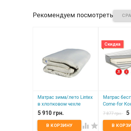
Рекомендуем посмотреть
Скидка
Матрас зима/лето Lintex
Матрас бес
в хлопковом чехле
Come-for Ко
160х190х3 см
160x190 см
5 910 грн.
5
7 877 грн.
В наличии
В наличии

