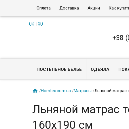
Оплата
Доставка
Акции
Как купит
UK
|
RU
+38 (
ПОСТЕЛЬНОЕ БЕЛЬЕ
ОДЕЯЛА
ПОК

/
Homtex.com.ua
/
Матрасы
/
Льняной матрас т
Льняной матрас т
160x190 см