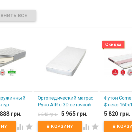
Скидка
пружинный
Ортопедический матрас
Футон Come-
нтур
Руно AIR с 3D сеточкой
Флекс 160x
160х190х16 см
 888 грн.
5 965 грн.
5 820 грн.
6 242 грн.
В наличии
В наличии




Футон (тонкий 
for Аэро Флекс 