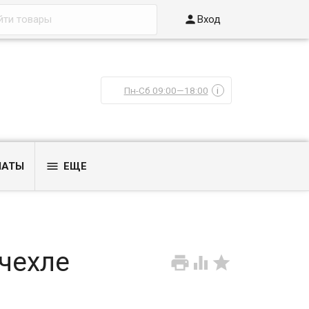

Вход
Пн-Сб 09:00—18:00
i

ЛАТЫ
ЕЩЕ
 чехле


