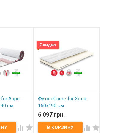
Скидка
for Аэро
Футон Come-for Хелп
Матрас Руно
190 см
160x190 см
пружинным
"Боннель") 
6 097 грн.
6
6 480 грн.
В наличии
В наличии




матрас) Come-
Футон (тонкий матрас) Come-
Тип: без
for Хелп Тип: без пружин