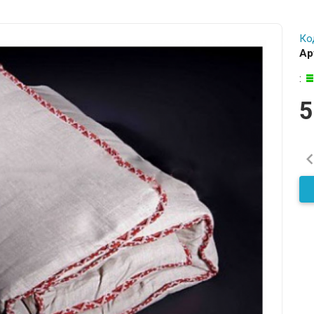
Ко
Ар
:
5