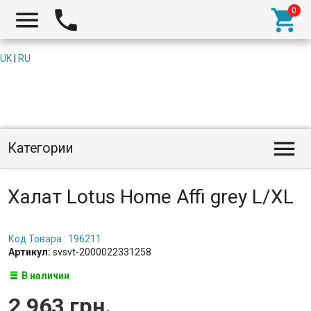



UK
|
RU

Категории
Халат Lotus Home Affi grey L/XL
Код Товара : 196211
Артикул:
svsvt-2000022331258
В наличии
2 963 грн.