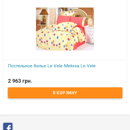
Постельное белье Le Vele Melissa Le Vele
В наличии
2 963 грн.
Двуспальный евро комплект- жатый шёлк : пододеяльник:
200x220 см шёлк/сатин простынь: 240x260 см сатин 4 наволочки:
2 шт.70x70см+5см.шёлк + 2 шт.50*70см.сатин ткань: жатый шёлк/
сатин Производитель: Le Vele, Турция Упаковка: подарочная
коробка + пакет