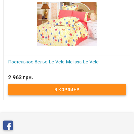
Постельное белье Le Vele Melissa Le Vele
В наличии
2 963 грн.
Двуспальный евро комплект- жатый шёлк : пододеяльник:
200x220 см шёлк/сатин простынь: 240x260 см сатин 4 наволочки:
2 шт.70x70см+5см.шёлк + 2 шт.50*70см.сатин ткань: жатый шёлк/
сатин Производитель: Le Vele, Турция Упаковка: подарочная
коробка + пакет