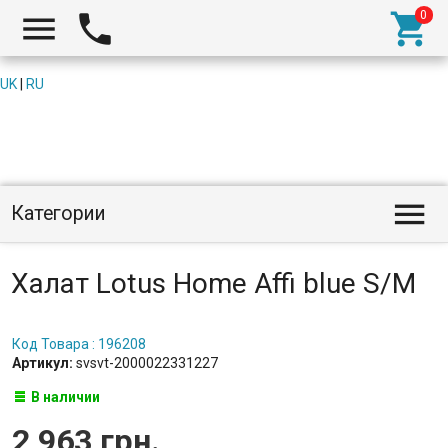



UK
|
RU

Категории
Халат Lotus Home Affi blue S/M
Код Товара : 196208
Артикул:
svsvt-2000022331227
В наличии
2 963 грн.