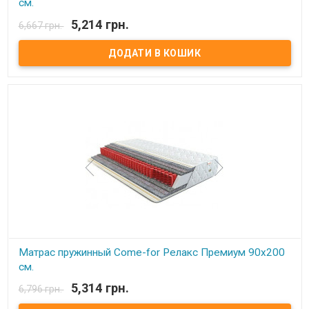
см.
5,214 грн.
6,667 грн.
В наявності
Матрас пружинный Come-for Релакс Премиум. Высота: 23 см.
Весовая нагрузка на место: 140 кг. Обивка: Чехол матраца
«Практик» состоит из простеганных между собой жаккарда и
синтепона, с зимней стороны чехол дополнительно простеган с
шерстью, с летней – хлопком. Описание: Модель является
ассиметричной с эффектом «зима-лето».В качестве основы –
пружинный блок Pocket Spring. Благодаря своей высокой
точечной эластичности Pocket Spring, имеет высокие
ортопедические и анатомические свойства. В данном блоке
каждая пружинка зашивается в отдельный текстильный
кармашек, соединенный с соседними кармашками.
Сгруппированные таким образом пружины позволяют достичь
высокой точечной гибкости и, как следствие, идеально
поддерживают позвоночник. Производитель: Come-for
(Украина).
Матрас пружинный Come-for Релакс Премиум 90x200
см.
5,314 грн.
6,796 грн.
В наявності