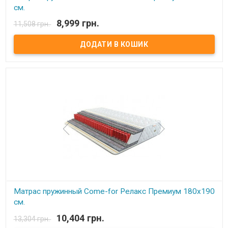
см.
8,999 грн.
11,508 грн.
В наявності
Матрас пружинный Come-for Релакс Премиум. Высота: 23 см.
Весовая нагрузка на место: 140 кг. Обивка: Чехол матраца
«Практик» состоит из простеганных между собой жаккарда и
синтепона, с зимней стороны чехол дополнительно простеган с
шерстью, с летней – хлопком. Описание: Модель является
ассиметричной с эффектом «зима-лето».В качестве основы –
пружинный блок Pocket Spring. Благодаря своей высокой
точечной эластичности Pocket Spring, имеет высокие
ортопедические и анатомические свойства. В данном блоке
каждая пружинка зашивается в отдельный текстильный
кармашек, соединенный с соседними кармашками.
Сгруппированные таким образом пружины позволяют достичь
высокой точечной гибкости и, как следствие, идеально
поддерживают позвоночник. Производитель: Come-for
(Украина).
Матрас пружинный Come-for Релакс Премиум 180x190
см.
10,404 грн.
13,304 грн.
В наявності