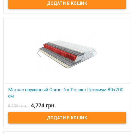
Матрас пружинный Come-for Релакс Премиум. Высота: 23 см.
Весовая нагрузка на место: 140 кг. Обивка: Чехол матраца
«Практик» состоит из простеганных между собой жаккарда и
синтепона, с зимней стороны чехол дополнительно простеган с
шерстью, с летней – хлопком. Описание: Модель является
ассиметричной с эффектом «зима-лето».В качестве основы –
пружинный блок Pocket Spring. Благодаря своей высокой
точечной эластичности Pocket Spring, имеет высокие
ортопедические и анатомические свойства. В данном блоке
каждая пружинка зашивается в отдельный текстильный
кармашек, соединенный с соседними кармашками.
Сгруппированные таким образом пружины позволяют достичь
высокой точечной гибкости и, как следствие, идеально
поддерживают позвоночник. Производитель: Come-for
(Украина).
Матрас пружинный Come-for Релакс Премиум 80x200
см.
4,774 грн.
6,105 грн.
В наявності
Матрас пружинный Come-for Релакс Премиум. Высота: 23 см.
Весовая нагрузка на место: 140 кг. Обивка: Чехол матраца
«Практик» состоит из простеганных между собой жаккарда и
синтепона, с зимней стороны чехол дополнительно простеган с
шерстью, с летней – хлопком. Описание: Модель является