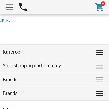



UK
|
RU

Категорії

Your shopping cart is empty

Brands

Brands