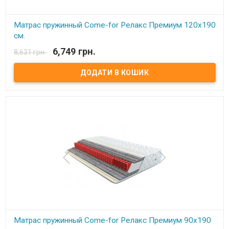
Матрас пружинный Come-for Релакс Премиум 120x190
см.
6,749 грн.
8,631 грн.
В наявності
Матрас пружинный Come-for Релакс Премиум. Высота: 23 см.
Весовая нагрузка на место: 140 кг. Обивка: Чехол матраца
«Практик» состоит из простеганных между собой жаккарда и
синтепона, с зимней стороны чехол дополнительно простеган с
шерстью, с летней – хлопком. Описание: Модель является
ассиметричной с эффектом «зима-лето».В качестве основы –
пружинный блок Pocket Spring. Благодаря своей высокой
точечной эластичности Pocket Spring, имеет высокие
ортопедические и анатомические свойства. В данном блоке
каждая пружинка зашивается в отдельный текстильный
кармашек, соединенный с соседними кармашками.
Сгруппированные таким образом пружины позволяют достичь
высокой точечной гибкости и, как следствие, идеально
поддерживают позвоночник. Производитель: Come-for
(Украина).
Матрас пружинный Come-for Релакс Премиум 90x190