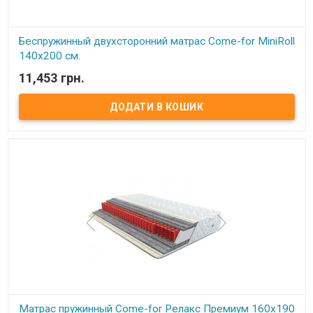
6. Синтепон;
7. Жаккард .
Производитель:
Come-for (Украина).
Беспружинный двухсторонний матрас Come-for MiniRoll
140x200 см.
11,453 грн.
В наявності
Беспружинный двухсторонний матрац MiniRoll.
Весовая нагрузка на место:
120 кг.
Высота:
13 см.
Степень жесткости:
среднежесткий.
Обивка:
Чехол выполнен из качественной жаккардовой ткани.
Описание:
Ортопедический матрац MiniRoll самая простая
модель в новой линейке ТМ come-for Roll Innovation, но
достаточно эффективная. Матрац выполнен из моноблока
дышащей пены Foam Mono, благодаря ортопедическим
свойствам которой давление тела равномерно и правильно
распределяется по поверхности. Это позволяет Вам полноценно
расслабиться и отдохнуть во время сна. Пористая структура
материала обеспечивает хороший влагообмен и вентиляцию.
Матрац имеет среднюю степень жесткости.
Состав слоев:
1. Жаккард ;
2. Синтепон;
3. Спанбонд;
4. Пена Foam Mono;
5. Спанбонд;
6. Синтепон;
7. Жаккард .
Производитель:
Come-for (Украина).
Матрас пружинный Come-for Релакс Премиум 160x190