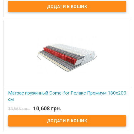
Матрас пружинный Come-for Релакс Премиум. Высота: 23 см.
Весовая нагрузка на место: 140 кг. Обивка: Чехол матраца
«Практик» состоит из простеганных между собой жаккарда и
синтепона, с зимней стороны чехол дополнительно простеган с
шерстью, с летней – хлопком. Описание: Модель является
ассиметричной с эффектом «зима-лето».В качестве основы –
пружинный блок Pocket Spring. Благодаря своей высокой
точечной эластичности Pocket Spring, имеет высокие
ортопедические и анатомические свойства. В данном блоке
каждая пружинка зашивается в отдельный текстильный
кармашек, соединенный с соседними кармашками.
Сгруппированные таким образом пружины позволяют достичь
высокой точечной гибкости и, как следствие, идеально
поддерживают позвоночник. Производитель: Come-for
(Украина).
Матрас пружинный Come-for Релакс Премиум 180x200
см.
10,608 грн.
13,565 грн.
В наявності
Матрас пружинный Come-for Релакс Премиум. Высота: 23 см.
Весовая нагрузка на место: 140 кг. Обивка: Чехол матраца
«Практик» состоит из простеганных между собой жаккарда и
синтепона, с зимней стороны чехол дополнительно простеган с
шерстью, с летней – хлопком. Описание: Модель является