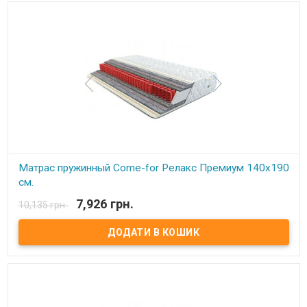
ассиметричной с эффектом «зима-лето».В качестве основы –
пружинный блок Pocket Spring. Благодаря своей высокой
точечной эластичности Pocket Spring, имеет высокие
ортопедические и анатомические свойства. В данном блоке
каждая пружинка зашивается в отдельный текстильный
кармашек, соединенный с соседними кармашками.
Сгруппированные таким образом пружины позволяют достичь
высокой точечной гибкости и, как следствие, идеально
поддерживают позвоночник. Производитель: Come-for
(Украина).
Матрас пружинный Come-for Релакс Премиум 140x190
см.
7,926 грн.
10,135 грн.
В наявності
Матрас пружинный Come-for Релакс Премиум. Высота: 23 см.
Весовая нагрузка на место: 140 кг. Обивка: Чехол матраца
«Практик» состоит из простеганных между собой жаккарда и
синтепона, с зимней стороны чехол дополнительно простеган с
шерстью, с летней – хлопком. Описание: Модель является
ассиметричной с эффектом «зима-лето».В качестве основы –
пружинный блок Pocket Spring. Благодаря своей высокой
точечной эластичности Pocket Spring, имеет высокие
ортопедические и анатомические свойства. В данном блоке
каждая пружинка зашивается в отдельный текстильный