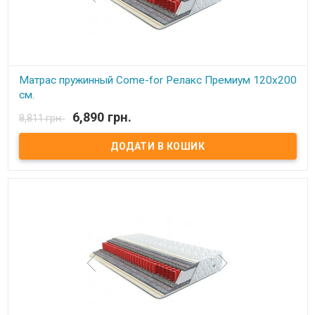
Матрас пружинный Come-for Релакс Премиум 120x200
см.
6,890 грн.
8,811 грн.
В наявності
Матрас пружинный Come-for Релакс Премиум. Высота: 23 см.
Весовая нагрузка на место: 140 кг. Обивка: Чехол матраца
«Практик» состоит из простеганных между собой жаккарда и
синтепона, с зимней стороны чехол дополнительно простеган с
шерстью, с летней – хлопком. Описание: Модель является
ассиметричной с эффектом «зима-лето».В качестве основы –
пружинный блок Pocket Spring. Благодаря своей высокой
точечной эластичности Pocket Spring, имеет высокие
ортопедические и анатомические свойства. В данном блоке
каждая пружинка зашивается в отдельный текстильный
кармашек, соединенный с соседними кармашками.
Сгруппированные таким образом пружины позволяют достичь
высокой точечной гибкости и, как следствие, идеально
поддерживают позвоночник. Производитель: Come-for
(Украина).