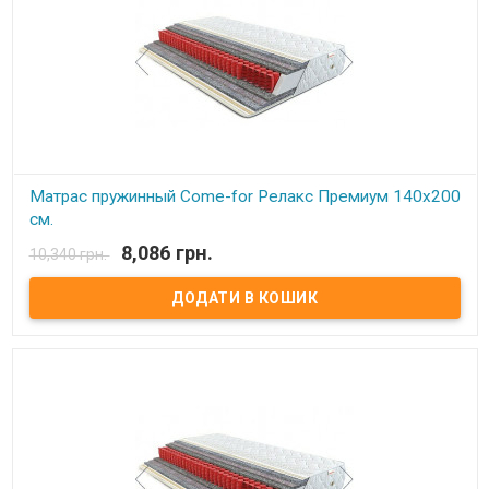
кармашек, соединенный с соседними кармашками.
Сгруппированные таким образом пружины позволяют достичь
высокой точечной гибкости и, как следствие, идеально
поддерживают позвоночник. Производитель: Come-for
(Украина).
Матрас пружинный Come-for Релакс Премиум 140x200
см.
8,086 грн.
10,340 грн.
В наявності
Матрас пружинный Come-for Релакс Премиум. Высота: 23 см.
Весовая нагрузка на место: 140 кг. Обивка: Чехол матраца
«Практик» состоит из простеганных между собой жаккарда и
синтепона, с зимней стороны чехол дополнительно простеган с
шерстью, с летней – хлопком. Описание: Модель является
ассиметричной с эффектом «зима-лето».В качестве основы –
пружинный блок Pocket Spring. Благодаря своей высокой
точечной эластичности Pocket Spring, имеет высокие
ортопедические и анатомические свойства. В данном блоке
каждая пружинка зашивается в отдельный текстильный
кармашек, соединенный с соседними кармашками.
Сгруппированные таким образом пружины позволяют достичь
высокой точечной гибкости и, как следствие, идеально
поддерживают позвоночник. Производитель: Come-for
(Украина).