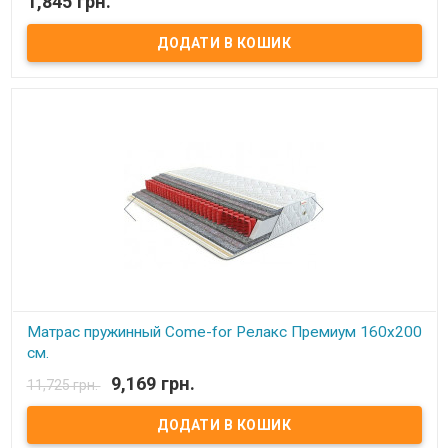
1,845 грн.
В наявності
Льняной матрас в детскую кроватку 120х60 см. (обивочная
ткань хлопок)
Размер:
120х60 см.
Наполнитель:
100%-ый иглопробивной лён.
Обивка:
хлопковая неокрашенная ткань не содержащая красок и
формальдегидов.
Описание:
Лён, как природный антисептик и материал,
сохраняющий свой температурный баланс, оберегает Вашего
ребёнка от воздействия синтетических материалов и от
"парникового эффекта" и способствует скорейшему заживлению
микротравм и царапин.
Производитель:
Lintex (Украина).
Матрас пружинный Come-for Релакс Премиум 160х200
см.
9,169 грн.
11,725 грн.
В наявності
Матрас пружинный Come-for Релакс Премиум. Высота: 23 см.
Весовая нагрузка на место: 140 кг. Обивка: Чехол матраца
«Практик» состоит из простеганных между собой жаккарда и