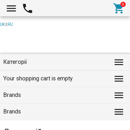



UK
|
RU

Категорії

Your shopping cart is empty

Brands

Brands