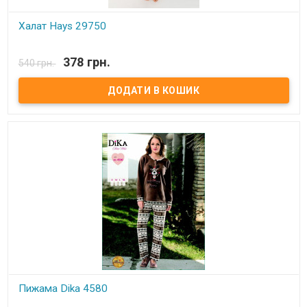
Халат Hays 29750
В наявності
378 грн.
540 грн.
Халат Hays 29750​ Размеры: S, M, L, XL, 2XL.. Состав: 50% хлопок,
50% модал.​ Упаковка: ПВХ пакет Производитель: Hays,Турция.
Пижама Dika 4580