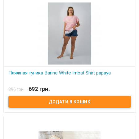
Пляжная туника Barine White Imbat Shirt papaya
В наявності
692 грн.
896 грн.
Пляжная туника Barine White Imbat Shirt papaya​ Состав: 100%
хлопок Размер: S/M, ​ L/XL​ Упаковка: фирменная. Производитель:
Barine, Турция