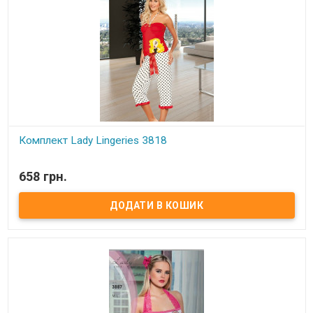
Комплект Lady Lingeries 3818
В наявності
658 грн.
Комплект Lady Lingeries.
Состав:
93% хлопок, 7% эластан.
Размеры:
ST (от 42 до 48 или от S до L)
Производитель:
Lady Lingeries (Турция).