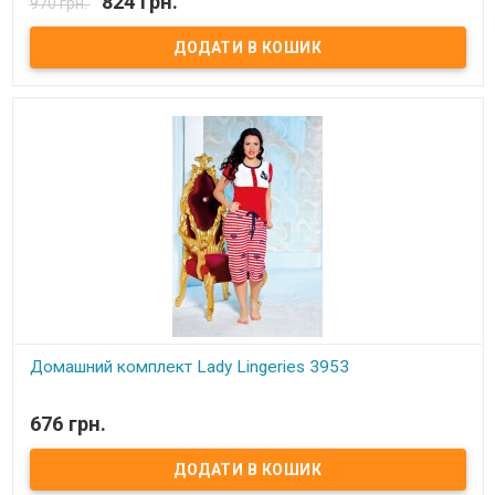
824 грн.
970 грн.
Домашний костюм для дома и сна. Комплект состоит из двух
изделий: кофточки и длинных брюк. Состав: 100% хлопок.
Размеры: S/M, L/XL. Производитель: Night Angel (Турция)
Домашний комплект Lady Lingeries 3953
В наявності
676 грн.
Комплект Lady Lingeries.
Состав:
93% хлопок, 7% эластан.
Размеры:
ST (от 42 до 48 или от S до L).
Производитель:
Lady Lingeries (Турция).