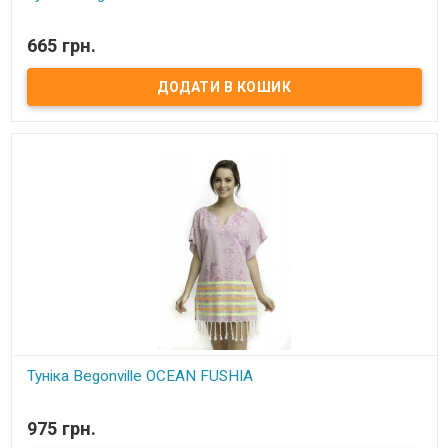
В наявності
665 грн.
Туника Begonville COAST NEON Размер: универсальный. Длина
80см, ширина 57см. Состав: 100% хлопок Упаковка: ПВХ
Производитель:Begonville (Турция)
Туніка Begonville OCEAN FUSHIA
В наявності
975 грн.
Туніка Begonville OCEAN FUSHIA Розмір: універсальний. Довжина