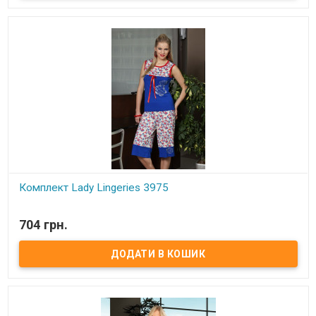
Комплект Lady Lingeries 3975
В наявності
704 грн.
Комплект Lady Lingeries.
Состав:
93% хлопок, 7% эластан.
Размеры:
ST (от 42 до 48 или от S до L)
Производитель:
Lady Lingeries (Турция).