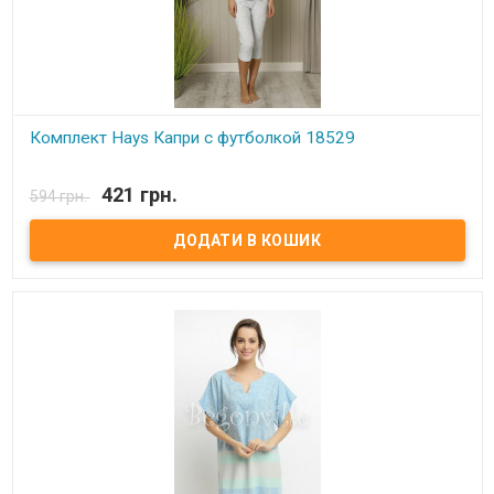
Комплект Hays Капри с футболкой 18529
В наявності
421 грн.
594 грн.
Комплект Hays Капри с футболкой 18529 Размеры: S, M, L.
Состав: футболка - 92% модал, 8% эластан, капри - 92% хлопок, 8%
эластан. Упаковка: ПВХ пакет Производитель: Hays,Турция.