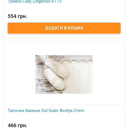
Туника Lady Lingeries 6115
В наявності
554 грн.
Туника Lady Lingeries.
Состав:
93% хлопок, 7% эластан.
Размеры:
ST (от 42 до 48 или от S до L)
Производитель:
Lady Lingeries (Турция).
Тапочки банные Gul Guler Acelya Crem
В наявності
466 грн.