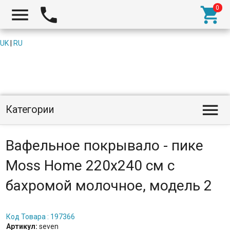



UK
|
RU

Категории
Вафельное покрывало - пике
Moss Home 220x240 см с
бахромой молочное, модель 2
Код Товара : 197366
Артикул:
seven