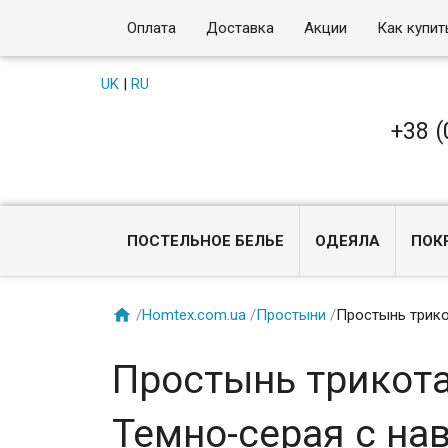
Оплата
Доставка
Акции
Как купит
UK
|
RU
+38 (
ПОСТЕЛЬНОЕ БЕЛЬЕ
ОДЕЯЛА
ПОК

/
Homtex.com.ua
/
Простыни
/
Простынь трико
Простынь трикота
Темно-серая с на