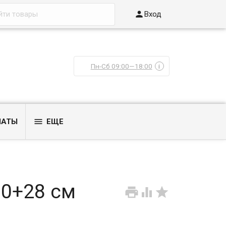

Вход
Пн-Сб 09:00—18:00
i

ЛАТЫ
ЕЩЕ
00+28 см


