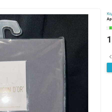
Ко
Ар
:
1